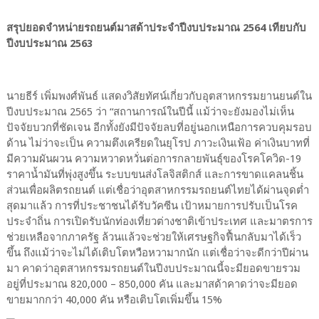
สรุปยอดจำหน่ายรถยนต์มาสด้าประจำปีงบประมาณ 2564 เทียบกับ
ปีงบประมาณ 2563
นายธีร์ เพิ่มพงศ์พันธ์ แสดงวิสัยทัศน์เกี่ยวกับอุตสาหกรรมยานยนต์ใน
ปีงบประมาณ 2565 ว่า “สถานการณ์ในปีนี้ แม้ว่าจะยังมองไม่เห็น
ปัจจัยบวกที่ชัดเจน อีกทั้งยังมีปัจจัยลบที่อยู่นอกเหนือการควบคุมรอบ
ด้าน ไม่ว่าจะเป็น ความตึงเครียดในยุโรป ภาวะเงินเฟ้อ ค่าเงินบาทที่
มีความผันผวน ความหวาดหวั่นต่อการกลายพันธุ์ของโรคโควิด-19
ราคาน้ำมันที่พุ่งสูงขึ้น ระบบขนส่งโลจิสติกส์ และการขาดแคลนชิ้น
ส่วนเพื่อผลิตรถยนต์ แต่เชื่อว่าอุตสาหกรรมรถยนต์ไทยได้ผ่านจุดต่ำ
สุดมาแล้ว การที่ประชาชนได้รับวัคซีน เป้าหมายการปรับเป็นโรค
ประจำถิ่น การเปิดรับนักท่องเที่ยวต่างชาติเข้าประเทศ และมาตรการ
ช่วยเหลือจากภาครัฐ ล้วนแล้วจะช่วยให้เศรษฐกิจฟื้นกลับมาได้เร็ว
ขึ้น ถึงแม้ว่าจะไม่ได้เติบโตหวือหวามากนัก แต่เชื่อว่าจะดีกว่าปีผ่าน
มา คาดว่าอุตสาหกรรมรถยนต์ในปีงบประมาณนี้จะมียอดขายรวม
อยู่ที่ประมาณ 820,000 – 850,000 คัน และมาสด้าคาดว่าจะมียอด
ขายมากกว่า 40,000 คัน หรือเติบโตเพิ่มขึ้น 15%