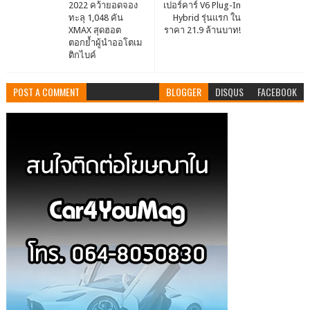
2022 คว้ายอดจอง
เปอร์คาร์ V6 Plug-In
ทะลุ 1,048 คัน
Hybrid รุ่นแรก ใน
XMAX สุดฮอต
ราคา 21.9 ล้านบาท!
ตอกย้ำผู้นำออโตเม
ติกไบค์
POST A COMMENT
BLOGGER
DISQUS
FACEBOOK