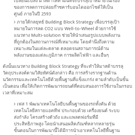
เปลี่ยนแปลง มาสด้าให้คำมั่นที่จะบรรลุเป้าหมายในเรื่อง
ของการลดการปล่อยก๊าซคาร์บอนไดออกไซด์ให้เป็น
ศูนย์ ภายในปี 2593
ภายใต้กลยุทธ์ Building Block Strategy เพื่อบรรลุเป้า
หมายในการลด CO2 แบบ Well-to-Wheel ด้วยการใช้
แนวทาง Multi-solution ช่วยให้นำเสนอรูปแบบพลังงาน
ที่ถูกต้องในสถานการณ์ที่เหมาะสม โดยคำนึงถึงความ
เหมาะสมในแต่ละตลาด ตลอดจนสถานการณ์ด้าน
พลังงานของแต่ละภูมิภาค การผลิตไฟฟ้า และอื่นๆ
ดังนั้นแนวทาง Building Block Strategy ที่จะทำให้มาสด้าบรรลุ
วัตถุประสงค์ตามวิสัยทัศน์ดังกล่าว คือ การสร้างรากฐานด้าน
นวัตกรรมและเทคโนโลยีด้วยพื้นฐานที่แข็งแกร่ง ตามลำดับเป็นขั้น
เป็นตอน เพื่อให้เกิดการพัฒนารถยนต์ที่ตอบสนองการใช้งานในกรอบ
เวลาที่เหมาะสม
เฟส 1 พัฒนาเทคโนโลยีบนพื้นฐานของรถทั้งคัน ด้วย
เทคโนโลยีสกายแอคทีฟ ประกอบด้วย เครื่องยนต์ ระบบ
ส่งกำลัง โครงสร้างตัวถัง และแพลตฟอร์มที่มี
ประสิทธิภาพสูง โดยนำเสนอผลิตภัณฑ์หลากหลายรุ่น
ขั้นตอนในการพัฒนานี้ได้มีการนำเอาเทคโนโลยีพื้นฐาน