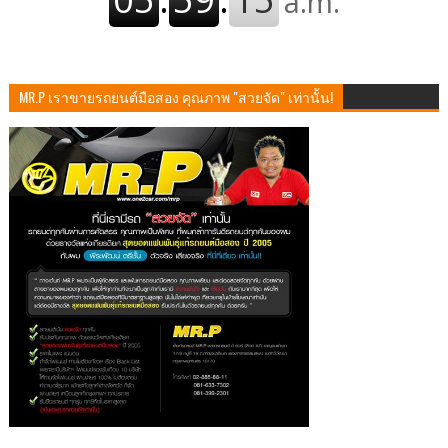
MR.P เราขายรถยนต์มือสอง คุณภาพ "สวยจัด" เท่านั้น!