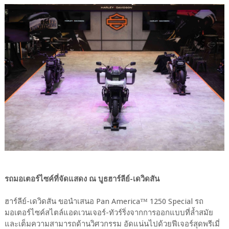
รถมอเตอร์ไซค์ที่จัดแสดง ณ บูธฮาร์ลีย์-เดวิดสัน
ฮาร์ลีย์-เดวิดสัน ขอนำเสนอ Pan America™ 1250 Special รถ
มอเตอร์ไซค์สไตล์แอดเวนเจอร์-ทัวร์ริ่งจากการออกแบบที่ล้ำสมัย
และเต็มความสามารถด้านวิศวกรรม อัดแน่นไปด้วยฟีเจอร์สุดพรีเมี่