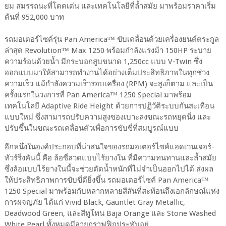
ยม สมรรถนะที่โดดเด่น และเทคโนโลยีที่ล้ำสมัย มาพร้อมราคาเริ่ม
ต้นที่ 952,000 บาท
รถมอเตอร์ไซค์รุ่น Pan America™ ขับเคลื่อนด้วยเครื่องยนต์ตระกูล
ล่าสุด Revolution™ Max 1250 พร้อมกำลังแรงม้า 150HP ระบาย
ความร้อนด้วยน้ำ มีกระบอกสูบขนาด 1,250cc แบบ V-Twin ซึ่ง
ออกแบบมาให้สามารถทำงานได้อย่างเต็มประสิทธิภาพในทุกช่วง
ความเร็ว แม้กำลังความเร็วรอบเครื่อง (RPM) จะสูงก็ตาม และเป็น
ครั้งแรกในวงการที่ Pan America™ 1250 Special มาพร้อม
เทคโนโลยี Adaptive Ride Height ด้วยการปฏิวัติระบบกันสะเทือน
แบบใหม่ ซึ่งสามารถปรับความสูงของเบาะลงขณะรถหยุดนิ่ง และ
ปรับขึ้นในขณะรถเคลื่อนตัวเพื่อการขับขี่ที่สมบูรณ์แบบ
อีกหนึ่งในองค์ประกอบที่น่าสนใจของรถมอเตอร์ไซค์แอดเวนเจอร์-
ทัวร์ริ่งคันนี้ คือ ล้อซี่ลวดแบบไร้ยางใน ที่มีความทนทานและล้ำสมัย
ซึ่งล้อแบบไร้ยางในนี้จะช่วยตัดน้ำหนักที่ไม่จำเป็นออกไปได้ ส่งผล
ให้ประสิทธิภาพการขับขี่ดียิ่งขึ้น รถมอเตอร์ไซค์ Pan America™
1250 Special มาพร้อมกับหลากหลายสีสันที่สะท้อนถึงเอกลักษณ์แห่ง
การผจญภัย ได้แก่ Vivid Black, Gauntlet Gray Metallic,
Deadwood Green, และสีทูโทน Baja Orange และ Stone Washed
White Pearl ทั้งหมดมีลายกราฟฟิกประทับอยู่