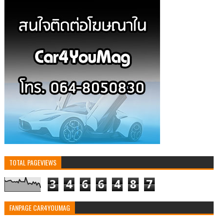
TOTAL PAGEVIEWS
3
4
6
6
4
8
7
FANPAGE CAR4YOUMAG