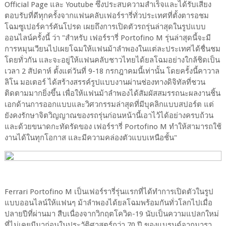
Official Page และ Youtube ซึ่งประสบความสำเร็จและได้รับเสียง
ตอบรับที่ดีทุกครั้งจากแฟนคลับเฟอร์รารี่ทั่วประเทศที่ตั้งตารอชม
โฉมซูเปอร์คาร์คันโปรด เผยถึงการเปิดตัวรถรุ่นล่าสุดในรูปแบบ
ออนไลน์ครั้งนี้ ว่า "สำหรับ เฟอร์รารี่ Portofino M รุ่นล่าสุดนี้จะมี
การหมุนเวียนไปเผยโฉมให้แฟนม้าลำพองในแต่ละประเทศได้ชื่นชม
โดยทั่วกัน และจะอยู่ให้แฟนคลับชาวไทยได้ยลโฉมอย่างใกล้ชิดเป็น
เวลา 2 สัปดาห์ ตั้งแต่วันที่ 9-18 กรกฎาคมนี้เท่านั้น โดยครั้งนี้คาวาล
ลิโน มอเตอร์ ได้สร้างสรรค์รูปแบบงานผ่านช่องทางดิจิทัลที่ชวน
ติดตามมากยิ่งขึ้น เพื่อให้แฟนม้าลำพองได้สัมผัสสมรรถนะผลงานชิ้น
เอกด้านการออกแบบและวิศวกรรมล่าสุดที่มีบุคลิกแบบสปอร์ต แต่
ยังคงรักษาจิตวิญญาณของรถรุ่นก่อนหน้านี้เอาไว้ได้อย่างครบถ้วน
และด้วยขนาดกะทัดรัดของ เฟอร์รารี่ Portofino M ทำให้สามารถใช้
งานได้ในทุกโอกาส และมีความคล่องตัวแบบเหนือชั้น"
Ferrari Portofino M เป็นเฟอร์รารี่รุ่นแรกที่ได้ทำการเปิดตัวในรูป
แบบออนไลน์ให้แฟนๆ ม้าลำพองได้ยลโฉมพร้อมกันทั่วโลกไปเมื่อ
ปลายปีที่ผ่านมา สืบเนื่องจากวิกฤตโควิด-19 นับเป็นความแปลกใหม่
ที่ไม่เคยมีมาก่อนในประวัติศาสตร์กว่า 70 ปี ของแบรนด์จากมารา