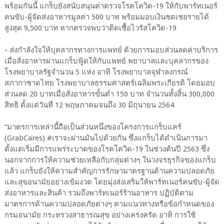
พร้อมกันนี้ แกร็บยังสนับสนุนค่าตรวจโรคโควิด-19 ให้กับพาร์ทเนอร์
คนขับ-ผู้จัดส่งอาหารมูลค่า 500 บาท พร้อมมอบเงินชดเชยรายได้
สูงสุด 9,500 บาท หากตรวจพบว่าติดเชื้อไวรัสโควิด-19
- ส่งกำลังใจให้บุคลากรทางการแพทย์ ด้วยการมอบส่วนลดค่าบริการ
เมื่อสั่งอาหารผ่านแกร็บฟู้ดให้กับแพทย์ พยาบาลและบุคลากรของ
โรงพยาบาลรัฐจำนวน 5 แห่ง อาทิ โรงพยาบาลจุฬาลงกรณ์
สภากาชาดไทย โรงพยาบาลธรรมศาสตร์เฉลิมพระเกียรติ โดยมอบ
ส่วนลด 20 บาทเมื่อสั่งอาหารขั้นต่ำ 150 บาท จำนวนทั้งสิ้น 300,000
สิทธิ ตั้งแต่วันที่ 12 พฤษภาคมจนถึง 30 มิถุนายน 2564
“มาตรการเหล่านี้ถือเป็นส่วนหนึ่งของโครงการแกร็บแคร์
(GrabCares) #เราจะผ่านมันไปด้วยกัน ซึ่งแกร็บได้ดำเนินการมา
ตั้งแต่เริ่มมีการแพร่ระบาดของโรคโควิด-19 ในช่วงต้นปี 2563 ซึ่ง
นอกจากการให้ความช่วยเหลือกับกลุ่มต่างๆ ในวงจรธุรกิจของแกร็บ
แล้ว แกร็บยังให้ความสำคัญการรักษามาตรฐานด้านความปลอดภัย
และสุขอนามัยอย่างเข้มงวด โดยมุ่งส่งเสริมให้พาร์ทเนอร์คนขับ-ผู้จัด
ส่งอาหารและสินค้า รวมถึงพาร์ทเนอร์ร้านอาหาร ปฏิบัติตาม
มาตรการด้านความปลอดภัยต่างๆ ตามแนวทางหรือข้อกำหนดของ
กรมอนามัย กระทรวงสาธารณสุข อย่างเคร่งครัด อาทิ การใช้