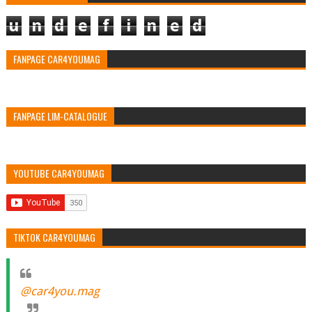
u
n
d
e
f
i
n
e
d
FANPAGE CAR4YOUMAG
FANPAGE LIM-CATALOGUE
YOUTUBE CAR4YOUMAG
TIKTOK CAR4YOUMAG
@car4you.mag