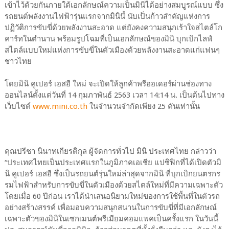
เข้าไว้ด้วยกันภายใต้เอกลักษณ์ความเป็นมินิได้อย่างสมบูรณ์แบบ ซึ่ง
รถยนต์พลังงานไฟฟ้ารุ่นแรกจากมินินี้ นับเป็นก้าวสำคัญแห่งการ
ปฏิวัติการขับขี่ด้วยพลังงานสะอาด แต่ยังคงความสนุกเร้าใจสไตล์โก
คาร์ทในตำนาน พร้อมรูปโฉมที่เป็นเอกลักษณ์ของมินิ บุกเบิกไลฟ์
สไตล์แบบใหม่แห่งการขับขี่ในตัวเมืองด้วยพลังงานสะอาดแก่แฟนๆ
ชาวไทย
โดยมินิ คูเปอร์ เอสอี ใหม่ จะเปิดให้ลูกค้าพรีออเดอร์ผ่านช่องทาง
ออนไลน์ตั้งแต่วันที่ 14 กุมภาพันธ์ 2563 เวลา 14:14 น. เป็นต้นไปทาง
เว็บไซต์
www.mini.co.th
ในจำนวนจำกัดเพียง 25 คันเท่านั้น
คุณปรีชา นินาทเกียรติกุล ผู้จัดการทั่วไป มินิ ประเทศไทย กล่าวว่า
“ประเทศไทยเป็นประเทศแรกในภูมิภาคเอเชีย แปซิฟิกที่ได้เปิดตัวมิ
นิ คูเปอร์ เอสอี ซึ่งเป็นรถยนต์รุ่นใหม่ล่าสุดจากมินิ ที่บุกเบิกยนตรกร
รมไฟฟ้าสำหรับการขับขี่ในตัวเมืองด้วยสไตล์ใหม่ที่มีความเฉพาะตัว
โดยเมื่อ 60 ปีก่อน เราได้นำเสนอนิยามใหม่ของการใช้พื้นที่ในตัวรถ
อย่างสร้างสรรค์ เพื่อมอบความสนุกสนานในการขับขี่ที่มีเอกลักษณ์
เฉพาะตัวของมินิในเซกเมนต์พรีเมียมคอมแพคเป็นครั้งแรก ในวันนี้