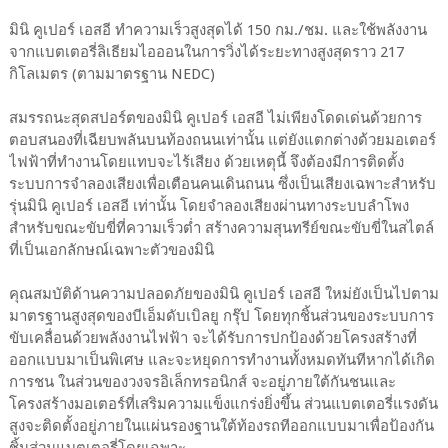
มินิ คูเปอร์ เอสอี ทำความเร็วสูงสุดได้ 150 กม./ชม. และใช้พลังงาน
จากแบตเตอรี่ลิเธียมไอออนในการวิ่งได้ระยะทางสูงสุดราว 217
กิโลเมตร (ตามมาตรฐาน NEDC)
สมรรถนะสุดสปอร์ตของมินิ คูเปอร์ เอสอี ไม่เพียงโดดเด่นด้วยการ
ตอบสนองที่เฉียบพลันบนท้องถนนเท่านั้น แต่ยังแตกต่างด้วยมอเตอร์
ไฟฟ้าที่ทำงานโดยแทบจะไร้เสียง ด้วยเหตุนี้ จึงต้องมีการติดตั้ง
ระบบการจำลองเสียงเพื่อเตือนคนเดินถนน ซึ่งเป็นเสียงเฉพาะสำหรับ
รุ่นมินิ คูเปอร์ เอสอี เท่านั้น โดยจำลองเสียงผ่านทางระบบลำโพง
สำหรับขณะขับขี่ที่ความเร็วต่ำ สร้างความสุนทรีย์ขณะขับขี่ในสไตล์
ที่เป็นเอกลักษณ์เฉพาะตัวของมินิ
คุณสมบัติด้านความปลอดภัยของมินิ คูเปอร์ เอสอี ใหม่ยังเป็นไปตาม
มาตรฐานสูงสุดของบีเอ็มดับเบิลยู กรุ๊ป โดยทุกชิ้นส่วนของระบบการ
ขับเคลื่อนด้วยพลังงานไฟฟ้า จะได้รับการปกป้องด้วยโครงสร้างที่
ออกแบบมาเป็นพิเศษ และจะหยุดการทำงานทั้งหมดทันทีหากได้เกิด
การชน ในส่วนของวงจรอิเล็กทรอนิกส์ จะอยู่ภายใต้กันชนและ
โครงสร้างมอเตอร์ที่เสริมความแข็งแกร่งยิ่งขึ้น ส่วนแบตเตอรี่แรงดัน
สูงจะติดตั้งอยู่ภายในแผ่นรองฐานใต้ท้องรถทีออกแบบมาเพื่อป้องกัน