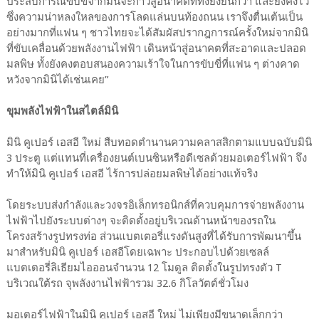
ประสบการณ์ขับขี่จากมินิจะก้าวสู่อนาคตที่ทั้งยั่งยืนกว่า และยังคงไว้
ซึ่งความน่าหลงใหลของการโลดแล่นบนท้องถนน เราจึงตื่นเต้นเป็น
อย่างมากที่แฟน ๆ ชาวไทยจะได้สัมผัสปรากฎการณ์ครั้งใหม่จากมินิ
ที่ขับเคลื่อนด้วยพลังงานไฟฟ้า เดินหน้าสู่อนาคตที่สะอาดและปลอด
มลพิษ ทั้งยังคงตอบสนองความเร้าใจในการขับขี่ที่แฟน ๆ ต่างคาด
หวังจากมินิได้เช่นเคย”
ขุมพลังไฟฟ้าในสไตล์มินิ
มินิ คูเปอร์ เอสอี ใหม่ สืบทอดตำนานความคลาสสิกตามแบบฉบับมินิ
3 ประตู แต่แทนที่เครื่องยนต์เบนซินหรือดีเซลด้วยมอเตอร์ไฟฟ้า จึง
ทำให้มินิ คูเปอร์ เอสอี ไร้การปล่อยมลพิษได้อย่างแท้จริง
โดยระบบส่งกำลังและวงจรอิเล็กทรอนิกส์ที่ควบคุมการจ่ายพลังงาน
ไฟฟ้าไปยังระบบต่างๆ จะติดตั้งอยู่บริเวณด้านหน้าของรถใน
โครงสร้างรูปทรงท่อ ส่วนแบตเตอรี่แรงดันสูงที่ได้รับการพัฒนาขึ้น
มาสำหรับมินิ คูเปอร์ เอสอีโดยเฉพาะ ประกอบไปด้วยเซลล์
แบตเตอรี่ลิเธียมไอออนจำนวน 12 โมดูล ติดตั้งในรูปทรงตัว T
บริเวณใต้รถ จุพลังงานไฟฟ้ารวม 32.6 กิโลวัตต์ชั่วโมง
มอเตอร์ไฟฟ้าในมินิ คูเปอร์ เอสอี ใหม่ ไม่เพียงมีขนาดเล็กกว่า