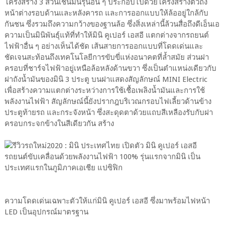
โครงสร้าง 3 ส่วนเช่นมินิรุ่นอื่น ๆ ประกอบไปด้วยโครงสร้างตัวถัง
หน้าต่างรอบด้านและหลังคารถ และการออกแบบให้ล้ออยู่ใกล้กับ
กันชน ซึ่งรวมถึงความกว้างของฐานล้อ ซึ่งสิ่งเหล่านี้ล้วนสื่อถึงดีเอ็นเอ
ความเป็นมินิพันธุ์แท้ที่ทำให้มินิ คูเปอร์ เอสอี แตกต่างจากรถยนต์
ไฟฟ้าอื่น ๆ อย่างเห็นได้ชัด เส้นสายการออกแบบที่โดดเด่นและ
ชัดเจนสะท้อนถึงเทคโนโลยีการขับขี่แห่งอนาคตที่ล้ำสมัย ส่วนฝา
ครอบที่ชาร์จไฟฟ้าอยู่เหนือล้อหลังด้านขวา ซึ่งเป็นตำแหน่งเดียวกับ
ฝาถังน้ำมันของมินิ 3 ประตู บนฝาแสดงสัญลักษณ์ MINI Electric
เพื่อสร้างความแตกต่างระหว่างการใช้เชื้อเพลิงน้ำมันและการใช้
พลังงานไฟฟ้า สัญลักษณ์นี้ยังปรากฎบริเวณกรอบไฟเลี้ยวด้านข้าง
ประตูท้ายรถ และกระจังหน้า ซึ่งสะดุดตาด้วยแถบสีเหลืองรับกับฝา
ครอบกระจกข้างในสีเดียวกัน สร้าง
ความโดดเด่นเฉพาะตัวให้แก่มินิ คูเปอร์ เอสอี ซึ่งมาพร้อมไฟหน้า
LED เป็นอุปกรณ์มาตรฐาน