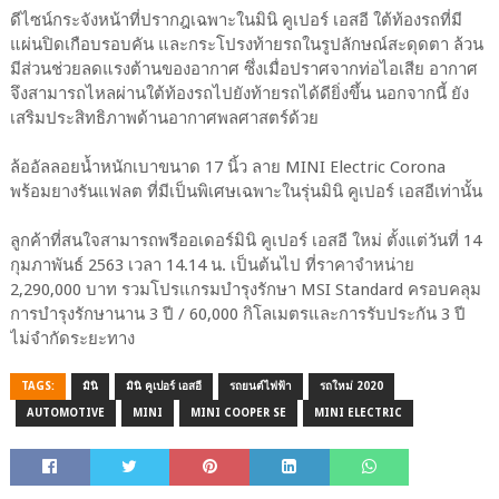
ดีไซน์กระจังหน้าที่ปรากฎเฉพาะในมินิ คูเปอร์ เอสอี ใต้ท้องรถที่มี
แผ่นปิดเกือบรอบคัน และกระโปรงท้ายรถในรูปลักษณ์สะดุดตา ล้วน
มีส่วนช่วยลดแรงต้านของอากาศ ซึ่งเมื่อปราศจากท่อไอเสีย อากาศ
จึงสามารถไหลผ่านใต้ท้องรถไปยังท้ายรถได้ดียิ่งขึ้น นอกจากนี้ ยัง
เสริมประสิทธิภาพด้านอากาศพลศาสตร์ด้วย
ล้ออัลลอยน้ำหนักเบาขนาด 17 นิ้ว ลาย MINI Electric Corona
พร้อมยางรันแฟลต ที่มีเป็นพิเศษเฉพาะในรุ่นมินิ คูเปอร์ เอสอีเท่านั้น
ลูกค้าที่สนใจสามารถพรีออเดอร์มินิ คูเปอร์ เอสอี ใหม่ ตั้งแต่วันที่ 14
กุมภาพันธ์ 2563 เวลา 14.14 น. เป็นต้นไป ที่ราคาจำหน่าย
2,290,000 บาท รวมโปรแกรมบำรุงรักษา MSI Standard ครอบคลุม
การบำรุงรักษานาน 3 ปี / 60,000 กิโลเมตรและการรับประกัน 3 ปี
ไม่จำกัดระยะทาง
TAGS:
มินิ
มินิ คูเปอร์ เอสอี
รถยนต์ไฟฟ้า
รถใหม่ 2020
AUTOMOTIVE
MINI
MINI COOPER SE
MINI ELECTRIC