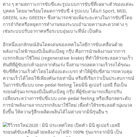
ต่าง ๆ ตามสภาวะการขับขี่และรูปแบบการขับขี่ที่เฉพาะตัวของแต่ละ
บุคคล โดยมาพร้อมโหมดการขับขี่ 4 รูปแบบ ได้แก่ Sport, MID,
GREEN, และ GREEN+ ซึ่งสามารถช่วยเพิ่มระยะทางในการขับขี่โดย
การจำกัดหรือหยุดการทำงานของระบบอำนวยความสะดวกต่าง ๆ
เช่นระบบปรับอากาศหรือระบบอุ่นเบาะที่นั่ง เป็นต้น
อีกหนึ่งเอกลักษณ์อันโดดเด่นของเทคโนโลยีการขับเคลื่อนด้วย
พลังงานไฟฟ้าของบีเอ็มดับเบิลยู กรุ๊ป คือการนำพลังงานจากการ
เบรกกลับมาใช้ใหม่ (regenerative brake) ที่ทำให้รถชะลอความเร็ว
ทันทีที่ผู้ขับยกเท้าออกจากคันเร่ง จึงสามารถลดความเร็วรถได้ขณะ
ขับขี่ที่ความเร็วต่ำโดยไม่ต้องแตะเบรก ทำให้ผู้ขับขี่สามารถควบคุม
ความเร็วได้โดยใช้เพียงคันเร่งเท่านั้น หรือที่เรียกว่าเป็นประสบการณ์
ในการขับขี่แบบ one-pedal feeling โดยมินิ คูเปอร์ เอสอี ถือเป็น
รถยนต์รุ่นแรกของบีเอ็มดับเบิลยู กรุ๊ป ที่ผู้ขับสามารถเลือกปรับ
เปลี่ยนระหว่างการขับขี่แบบ one-pedal feeling หรือเลือกลดระดับ
การนำพลังงานจากเบรกกลับมาใช้ใหม่ เพื่อทำให้รถชะลอตัวนุ่มนวล
ยิ่งขึ้น ให้ความรู้สึกเพลิดเพลินได้ไม่ต่างจากมินิรุ่นอื่น ๆ