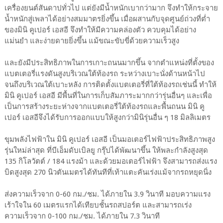
เครื่องยนต์สันดาปทั่วไป แต่ยังมีน้ำหนักเบากว่ามาก จึงทำให้กระจาย
น้ำหนักสู่เพลาได้อย่างสมมาตรยิ่งขึ้น เมื่อผสานกับจุดศูนย์ถ่วงที่ต่ำ
ของมินิ คูเปอร์ เอสอี จึงทำให้มีความคล่องตัว ควบคุมได้อย่าง
แม่นยำ และง่ายดายยิ่งขึ้น แม้ขณะขับขี่ด้วยความเร็วสูง
และยังมีประสิทธิภาพในการเกาะถนนมากขึ้น จากตำแหน่งที่ตั้งของ
แบตเตอรี่แรงดันสูงบริเวณใต้ท้องรถ ระหว่างเบาะนั่งด้านหน้าไป
จนถึงบริเวณใต้เบาะหลัง การติดตั้งแบตเตอรี่ที่ใต้ท้องรถเช่นนี้ ทำให้
มินิ คูเปอร์ เอสอี มีพื้นที่ในการเก็บสัมภาระมากกว่ารุ่นอื่นๆ และเพื่อ
เป็นการสร้างระยะห่างจากแบตเตอรี่ใต้ท้องรถและพื้นถนน มินิ คู
เปอร์ เอสอีจึงได้รับการออกแบบให้สูงกว่ามินิรุ่นอื่น ๆ 18 มิลลิเมตร
ขุมพลังไฟฟ้าใน มินิ คูเปอร์ เอสอี เป็นมอเตอร์ไฟฟ้าประสิทธิภาพสูง
รุ่นใหม่ล่าสุด ที่บีเอ็มดับเบิลยู กรุ๊ปได้พัฒนาขึ้น ให้พละกำลังสูงสุด
135 กิโลวัตต์ / 184 แรงม้า และด้วยมอเตอร์ไฟฟ้า จึงสามารถส่งแรง
บิดสูงสุด 270 นิวตันเมตรได้ทันทีที่เท้าแตะคันเร่งแม้จากรถหยุดนิ่ง
ส่งความเร็วจาก 0-60 กม./ชม. ได้ภายใน 3.9 วินาที มอบความแรง
เร้าใจใน 60 เมตรแรกได้เทียบชั้นรถสปอร์ต และสามารถเร่ง
ความเร็วจาก 0-100 กม./ชม. ได้ภายใน 7.3 วินาที