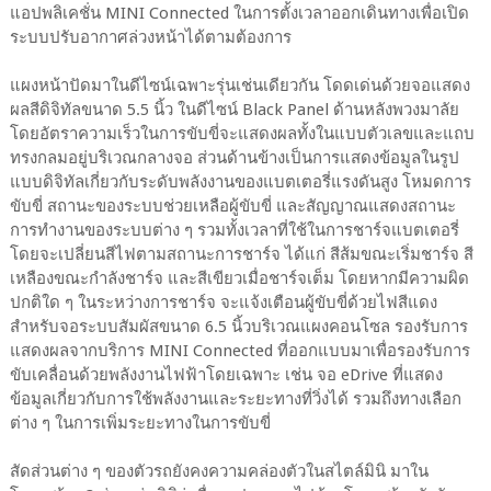
แอปพลิเคชั่น MINI Connected ในการตั้งเวลาออกเดินทางเพื่อเปิด
ระบบปรับอากาศล่วงหน้าได้ตามต้องการ
แผงหน้าปัดมาในดีไซน์เฉพาะรุ่นเช่นเดียวกัน โดดเด่นด้วยจอแสดง
ผลสีดิจิทัลขนาด 5.5 นิ้ว ในดีไซน์ Black Panel ด้านหลังพวงมาลัย
โดยอัตราความเร็วในการขับขี่จะแสดงผลทั้งในแบบตัวเลขและแถบ
ทรงกลมอยู่บริเวณกลางจอ ส่วนด้านข้างเป็นการแสดงข้อมูลในรูป
แบบดิจิทัลเกี่ยวกับระดับพลังงานของแบตเตอรี่แรงดันสูง โหมดการ
ขับขี่ สถานะของระบบช่วยเหลือผู้ขับขี่ และสัญญาณแสดงสถานะ
การทำงานของระบบต่าง ๆ รวมทั้งเวลาที่ใช้ในการชาร์จแบตเตอรี่
โดยจะเปลี่ยนสีไฟตามสถานะการชาร์จ ได้แก่ สีส้มขณะเริ่มชาร์จ สี
เหลืองขณะกำลังชาร์จ และสีเขียวเมื่อชาร์จเต็ม โดยหากมีความผิด
ปกติใด ๆ ในระหว่างการชาร์จ จะแจ้งเตือนผู้ขับขี่ด้วยไฟสีแดง
สำหรับจอระบบสัมผัสขนาด 6.5 นิ้วบริเวณแผงคอนโซล รองรับการ
แสดงผลจากบริการ MINI Connected ที่ออกแบบมาเพื่อรองรับการ
ขับเคลื่อนด้วยพลังงานไฟฟ้าโดยเฉพาะ เช่น จอ eDrive ที่แสดง
ข้อมูลเกี่ยวกับการใช้พลังงานและระยะทางที่วิ่งได้ รวมถึงทางเลือก
ต่าง ๆ ในการเพิ่มระยะทางในการขับขี่
สัดส่วนต่าง ๆ ของตัวรถยังคงความคล่องตัวในสไตล์มินิ มาใน